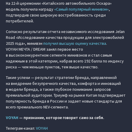
На 22-й церемонии «Китайского автомобильного Оскара»
модель получила награду
«Самый популярный минивэн»
,
подтвердив свою широкую востребованность среди
потребителей.
Согласно результатам отчета независимого исследования Jelan
Road «Исследование качества продукции для электромобилей
2025 года», минивэн
получил высшую оценку качества
.
VOYAH МЕЧТА / DREAM занял первое место
в высококонкурентном сегменте минивэнов и стал самым
надежным в этой категории, набрав всего 192 балла по индексу
риска — чем меньше пунктов, тем выше качество.
Такие успехи — результат стратегии бренда, направленной
на внедрение безупречного качества, комфорта и инноваций
в модели бренда, а также глубокое понимание запросов
премиальной аудитории. Триумф на рынке Китая подтверждает
популярность бренда в России и задает новые стандарты для
всего премиального NEV-сегмента.
VOYAH
— признание, которое говорит само за себя.
Телеграм-канал:
VOYAH