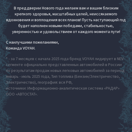
В преддверии Нового года желаем вам и вашим близким
крепкого здоровья, масштабных целей, неиссякаемого
вдохновения и воплощения всех планов! Пусть наступающий год
будет наполнен новыми победами, стабильностью,
уверенностью и удовольствием от каждого момента пути!
С наилучшими пожеланиями,
Команда VOYAH.
* - за 7 месяцев с начала 2025 года бренд VOYAH лидирует в NEV-
сегменте официально представленных автомобилей в России
по результатам продаж новых легковых автомобилей за период
январь - июль 2025 года, Тип топлива (Бензин/Электричество,
Электричество), география: вся РФ,
источники: Информационно-аналитическая система «РАДАР»
ООО «АВТОСТАТ».