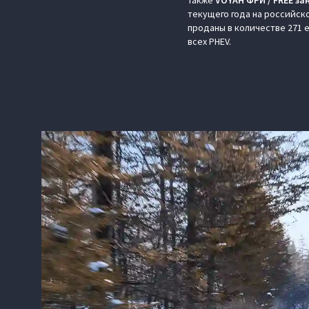
Также
VOYAH ФРИ / FREE за
текущего года на российско
проданы в количестве 271 
всех PHEV.