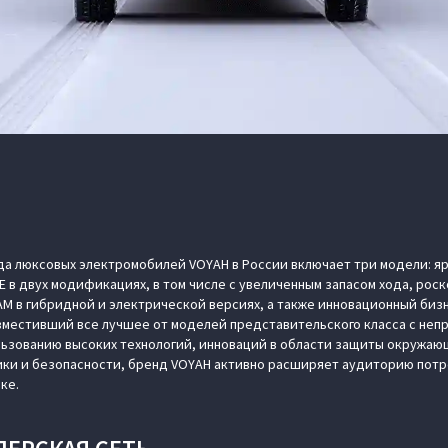
да люксовых электромобилей VOYAH в России включает три модели: я
E в двух модификациях, в том числе с увеличенным запасом хода, р
AM в гибридной и электрической версиях, а также инновационный биз
овместивший все лучшее от моделей представительского класса с не
льзованию высоких технологий, инноваций в области защиты окружа
ики и безопасности, бренд VOYAH активно расширяет аудиторию потр
ке.