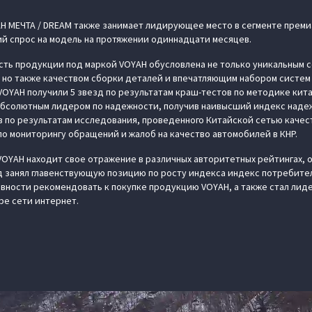
 МЕЧТА / DREAM также занимает лидирующее место в сегменте преми
й спрос на модель на протяжении одиннадцати месяцев.
сть продукции под маркой VOYAH обусловлена не только уникальным 
 но также качеством сборки деталей и впечатляющим набором систем
OYAH получили 5 звезд по результатам краш-тестов по методике кит
абсолютным лидером по надежности, получив наивысший индекс надеж
 по результатам исследования, проведенного Китайской сетью качес
 мониторингу обращений и жалоб на качество автомобилей в КНР.
VOYAH находит свое отражение в различных авторитетных рейтингах
 занял главенствующую позицию по росту индекса индекс потребител
овности рекомендовать к покупке продукцию VOYAH, а также стал лид
ре сети интернет.