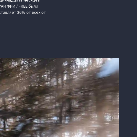
одиннадцать месяцев
YAH ФРИ / FREE были
ставляет 26% от всех от