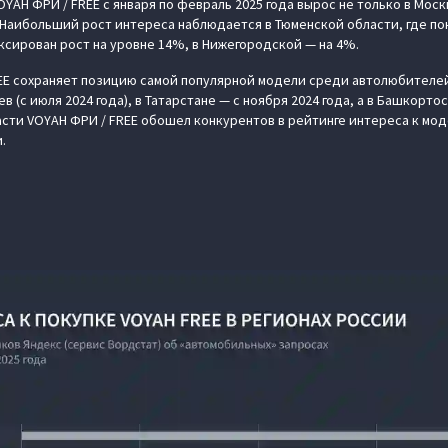
AH ФРИ / FREE с января по февраль 2025 года вырос не только в Москв
. Наибольший рост интереса наблюдается в Тюменской области, где по
сирован рост на уровне 14%, в Нижегородской — на 4%.
EE сохраняет позицию самой популярной модели среди автолюбителе
 (с июля 2024 года), в Татарстане — с ноября 2024 года, а в Башкорто
сти VOYAH ФРИ / FREE обошел конкурентов в рейтинге интереса к моде
.