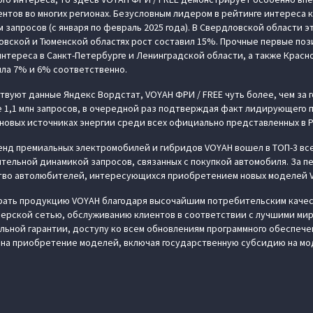
нтов во многих регионах. Безусловным лидером в рейтинге интереса к
запросов (с января по февраль 2025 года). В Свердловской области э
ковской и Тюменской областях рост составил 15%. Прочные первые по
интереса в Санкт-Петербурге и Ленинградской области, а также Красн
ила 7% и 6% соответственно.
твуют данные Яндекс Вордстат, VOYAH ФРИ / FREE чуть более, чем за го
е 1,1 млн запросов, в очередной раз подтверждая факт лидирующего
 новых источниках энергии среди всех официально представленных в 
ренд премиальных электромобилей и гибридов VOYAH вошел в ТОП-3 вс
тельной динамикой запросов, связанных с покупкой автомобиля. За пе
ство автолюбителей, интересующихся приобретением новых моделей V
ать продукцию VOYAH благодаря высочайшим потребительским качес
ерской сетью, обслуживанию клиентов в соответствии с лучшими ми
ьной гарантии, доступу ко всем обновлениям программного обеспече
 на приобретение моделей, включая государственную субсидию на мо