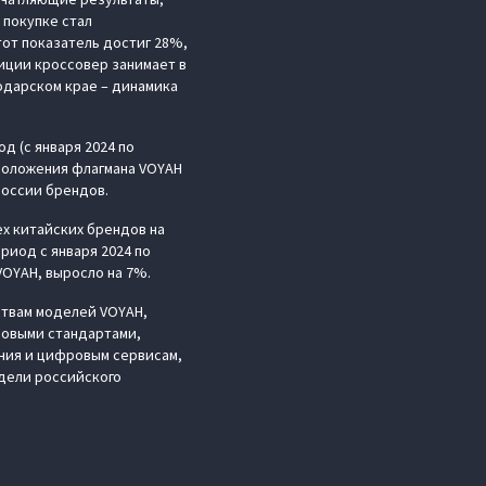
 покупке стал
тот показатель достиг 28%,
зиции кроссовер занимает в
одарском крае – динамика
д (с января 2024 по
 положения флагмана VOYAH
России брендов.
ех китайских брендов на
риод с января 2024 по
OYAH, выросло на 7%.
твам моделей VOYAH,
ровыми стандартами,
ния и цифровым сервисам,
дели российского