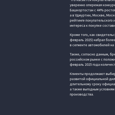
уверенно опережая конкуре
Башкортостан с 44% ростом 
а в Удмуртии, Москве, Мос
рейтинге покупательского 
интереса к покупке состав
Кроме того, как свидетельс
февраль 2025) набрал боле
в сегменте автомобилей на
Также, согласно данным, б
российском рынке с положи
февраль 2025 года количе
Клиенты продолжают выбир
развитой официальной дил
длительному сроку официал
а также выгодным условиям
производства.