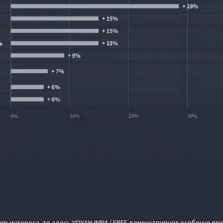
ого интереса, то здесь VOYAH ФРИ / FREE демонстрирует особенно вп