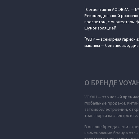
1
Сегментация АО ЭВИА: — №
Рекомендованной розничной
просветом, с множеством 
шумоизоляцией.
2
WLTP — всемирная гармони
машины — бензиновые, дизе
О БРЕНДЕ VOYA
VOYAH — это новый премиал
глобальные продажи. Китай
автомобилестроении, откры
транспорта на электротяге.
В основе бренда лежит тре
наименование бренда отсыл
технологических открытий 