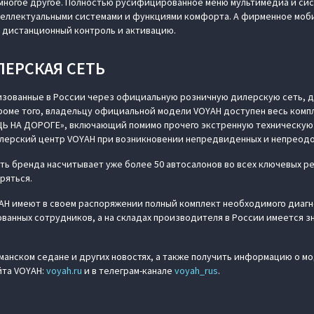
многое другое. Полностью русифицированное меню мультимедиа и си
теллектуальными системами и функциями комфорта. А фирменное мо
 дистанционный контроль и активацию.
ЛЕРСКАЯ СЕТЬ
изованные в России через официальную розничную дилерскую сеть, д
Кроме того, владельцу официальной модели VOYAH доступен весь компл
Ь НА ДОРОГЕ», включающий помимо прочего экстренную техническую 
лерский центр VOYAH при возникновении непредвиденных и непреодо
ь бренда насчитывает уже более 50 автосалонов во всех ключевых ре
ряться.
H имеют в своем распоряжении полный комплект необходимого диаг
анных сотрудников, а на складах производителя в России имеется 
манском седане и других новостях, а также получить информацию о м
йта VOYAH:
voyah.ru
и в телеграм-канале
voyah_rus
.