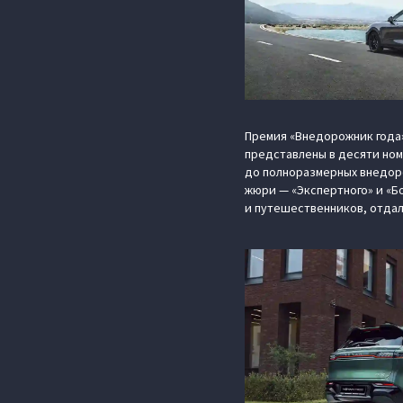
Премия «Внедорожник года»
представлены в десяти но
до полноразмерных внедор
жюри — «Экспертного» и «Б
и путешественников, отдал