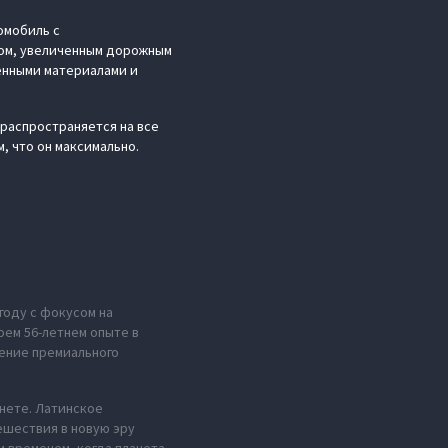
омобиль c
вом, увеличенным дорожным
енными материалами и
распространяется на все
, что он максимально.
году с фокусом на
оем 56-летнем опыте в
ение премиального
анете. Латинское
ешествия в новую эру
м временем, когда планета