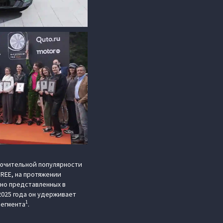
лючительной популярности
REE, на протяжении
ьно представленных в
2025 года он удерживает
1
сегмента
.