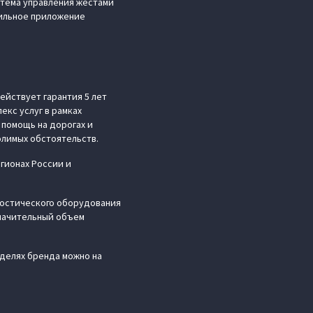
стема управления жестами
бильное приложение
ействует гарантия 5 лет
екс услуг в рамках
помощь на дорогах и
лимых обстоятельств.
гионах России и
ностического оборудования
значительный объем
оделях бренда можно на