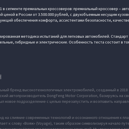
1 в сегменте премиальных кроссоверов: премиальный кроссовер – авт
 ценой в России от 3.500.000 рублей, с двухобъемным несущим кузо
функций обеспечения комфорта, ассистентами безопасности, качеств
зированная методика испытаний для легковых автомобилей. Стандарт 
льные, гибридные и электрические. Особенность теста состоит в том
H
ьный бренд высокотехнологичных электромобилей, созданный в 2018 
ский автопроизводитель DongFeng Motor Corporation, базируясь на св
л новое подразделение с целью перезапустить и возглавить направл
нд на слияние современных технологий и осознанного отношения к пл
ает к слову «Вояж» (Voyage), таким образом символизируя начало пут
в концепции Новая эра технологических открытий. Мы прощаемся с те