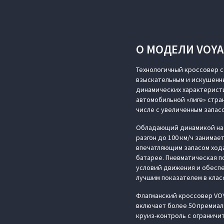
О МОДЕЛИ VOYAH
Технологичный кроссовер с
взыскательным и искушенны
динамических характерист
автомобильной «лиге» стра
числе с увеличенным запас
Обладающий динамикой нас
разгон до 100 км/ч занимае
впечатляющим запасом хода
батарее. Пневматическая п
условий движения и обеспе
лучшим показателем в клас
Флагманский кроссовер VO
включает более 50 премиал
круиз-контроль с ограничи