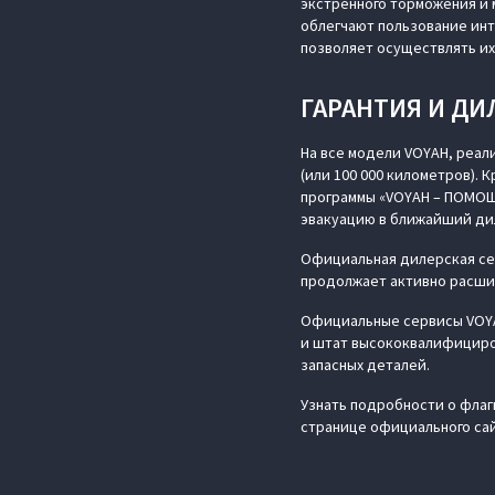
экстренного торможения и 
облегчают пользование ин
позволяет осуществлять их
ГАРАНТИЯ И ДИ
На все модели VOYAH, реал
(или 100 000 километров). 
программы «VOYAH – ПОМОЩ
эвакуацию в ближайший ди
Официальная дилерская сет
продолжает активно расши
Официальные сервисы VOYA
и штат высококвалифициров
запасных деталей.
Узнать подробности о флаг
странице официального са