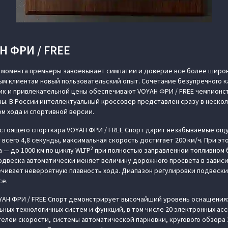
 ФРИ / FREE
 момента премьеры завоевывает симпатии и доверие все более широ
м клиентам новый пользовательский опыт. Сочетание безупречного к
ик и привлекательной цены обеспечивают VOYAH ФРИ / FREE чемпионс
ны. В России интеллектуальный кроссовер представлен сразу в неско
ом хода и спортивной версии.
тоящего спорткара VOYAH ФРИ / FREE Спорт дарит незабываемые ощу
т всего 4,8 секунды, максимальная скорость достигает 200 км/ч. При э
2
 — до 1000 км по циклу WLTP
при полностью заправленном топливном б
одвеска автоматически меняет величину дорожного просвета в зависи
чивает невероятную плавность хода. Диапазон регулировки подвески –
се.
YAH ФРИ / FREE Спорт демонстрирует высочайший уровень оснащения
ьных технологичных систем и функций, в том числе 20 электронных ас
телем скорости, системы автоматической парковки, кругового обзора 