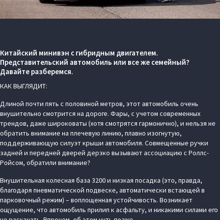
Китайский минивэн с гибридным двигателем.
Представительский автомобиль или все же семейный?
Давайте разберемся.
КАК ВЫГЛЯДИТ:
Длиной почти пять с половиной метров, этот автомобиль очень
внушительно смотрится на дороге. Фары, с учетом современных
трендов, даже широковаты (хотя смотрятся гармонично), и нельзя не
обратить внимание на плечевую линию, плавно изогнутую,
поддерживающую силуэт крыши автомобиля. Совмещенные ручки
задней и передней дверей дерзко вызывают ассоциацию с Роллс-
Ройсом, обратили внимание?
Внушительная колесная база 3200 и низкая посадка (это, правда,
благодаря пневматической подвеске, автоматически встающей в
парковочный режим) – воплощенная устойчивость. Возникает
ощущение, что автомобиль прилип к асфальту, и никакими силами его
не раскачать. Впрочем, об этом чуть позже.