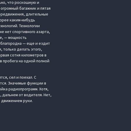
ьно, что роскошную и
 огромный багажник и пятая
передвижения, длительные
корее каким-нибудь
ехнологий. Технологии
не нет спортивного азарта,
ce, — мощность
и благородна — еще и ездит
, только делать этого,
ервая сотня километров в
ов пробега на одной полной
ся, сел и поехал. С
ется. Значимые функции в
ойка радиопрограмм. Хотя,
, дальнем от водителя. Нет,
м движением руки.