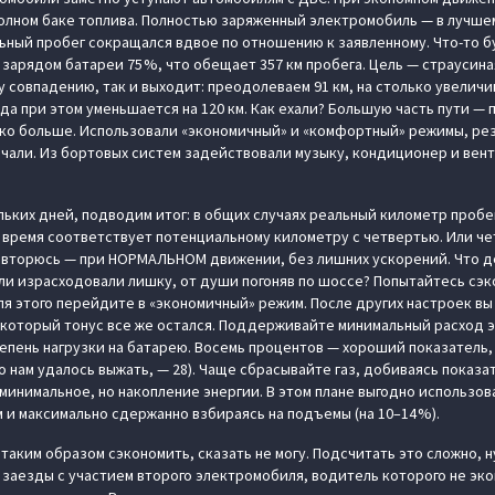
полном баке топлива. Полностью заряженный электромобиль — в лучшем
ный пробег сокращался вдвое по отношению к заявленному. Что-то б
 зарядом батареи 75 %, что обещает 357 км пробега. Цель — страусин
у совпадению, так и выходит: преодолеваем 91 км, на столько увелич
хода при этом уменьшается на 120 км. Как ехали? Большую часть пути — 
дко больше. Использовали «экономичный» и «комфортный» режимы, рез
ючали. Из бортовых систем задействовали музыку, кондиционер и ве
ьких дней, подводим итог: в общих случаях реальный километр пробе
е) время соответствует потенциальному километру с четвертью. Или ч
овторюсь — при НОРМАЛЬНОМ движении, без лишних ускорений. Что де
ли израсходовали лишку, от души погоняв по шоссе? Попытайтесь сэк
я этого перейдите в «экономичный» режим. После других настроек вы 
екоторый тонус все же остался. Поддерживайте минимальный расход 
пень нагрузки на батарею. Восемь процентов — хороший показатель,
о нам удалось выжать, — 28). Чаще сбрасывайте газ, добиваясь показа
минимальное, но накопление энергии. В этом плане выгодно использов
м и максимально сдержанно взбираясь на подъемы (на 10–14 %).
таким образом сэкономить, сказать не могу. Подсчитать это сложно, 
 заезды с участием второго электромобиля, водитель которого не эко