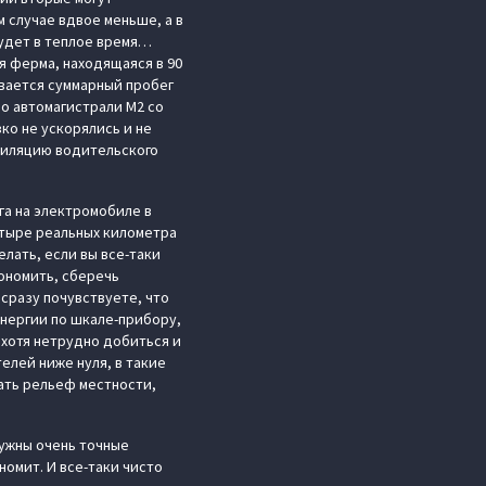
 случае вдвое меньше, а в
удет в теплое время…
ая ферма, находящаяся в 90
ивается суммарный пробег
по автомагистрали М2 со
ко не ускорялись и не
нтиляцию водительского
га на электромобиле в
етыре реальных километра
лать, если вы все-таки
ономить, сберечь
сразу почувствуете, что
энергии по шкале-прибору,
 хотя нетрудно добиться и
телей ниже нуля, в такие
ать рельеф местности,
нужны очень точные
номит. И все-таки чисто