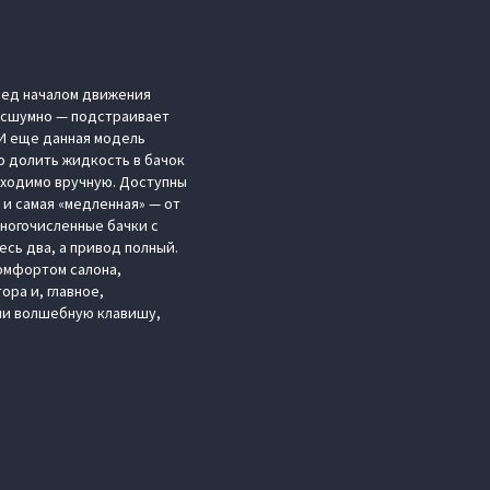
еред началом движения
бесшумно — подстраивает
 И еще данная модель
о долить жидкость в бачок
обходимо вручную. Доступны
к и самая «медленная» — от
многочисленные бачки с
сь два, а привод полный.
комфортом салона,
ра и, главное,
или волшебную клавишу,