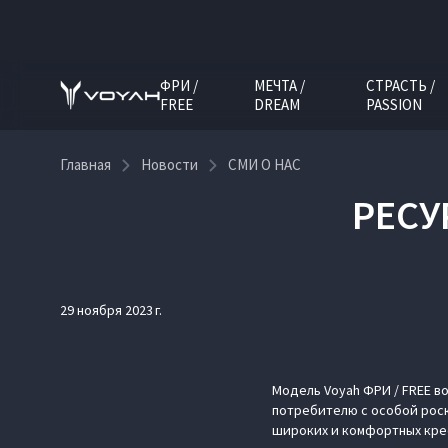
ФРИ /
МЕЧТА /
СТРАСТЬ /
FREE
DREAM
PASSION
Главная
Новости
СМИ О НАС
РЕСУ
29 ноября 2023 г.
Модель Voyah ФРИ / FREE в
потребителю с особой роск
широких и комфортных крес