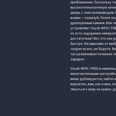
приближении. Поскольку та
высокотехнологичную начинк
дверь с электроприводом. 
вояжи — пожалуй, более по
драгоценным камнем. Или ч
устремляют Voyah ФРИ / FRE
но есть ощущение невероят
достаточная? Вот это как 
быстро. Независимо от выб
скорее всего, не будете. В
час разменивается менее че
зарядке.
Voyah ФРИ / FREE в наимень
многочисленными настройка
меню дублируются, найти их
вероятно, вам, как и мне, 
тянуться к нему не нужно: