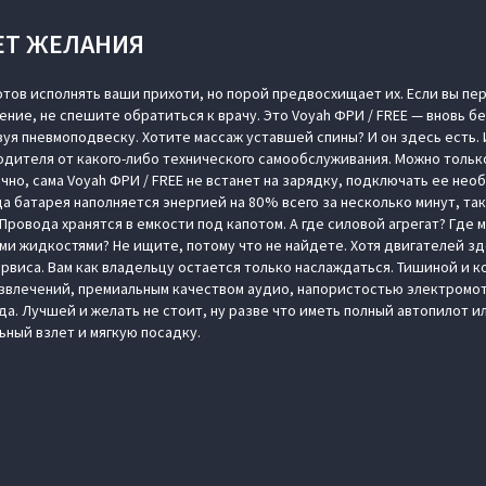
ЕТ ЖЕЛАНИЯ
отов исполнять ваши прихоти, но порой предвосхищает их. Если вы п
ение, не спешите обратиться к врачу. Это Voyah ФРИ / FREE — вновь 
уя пневмоподвеску. Хотите массаж уставшей спины? И он здесь есть.
дителя от какого-либо технического самообслуживания. Можно тольк
нечно, сама Voyah ФРИ / FREE не встанет на зарядку, подключать ее не
да батарея наполняется энергией на 80 % всего за несколько минут, та
ровода хранятся в емкости под капотом. А где силовой агрегат? Где 
и жидкостями? Не ищите, потому что не найдете. Хотя двигателей зде
ервиса. Вам как владельцу остается только наслаждаться. Тишиной и 
звлечений, премиальным качеством аудио, напористостью электромото
а. Лучшей и желать не стоит, ну разве что иметь полный автопилот 
ный взлет и мягкую посадку.