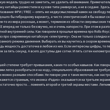
кую модель трудно не заметить, не уделить ей внимание. Примечател
у китайцы разместили в кузове типа универсал, а не в седане. Здесь
Название ФРИ / FREE — опять же недвусмысленный намек на свободу 
дошло бы гибридному варианту, а чисто электрический я бы назвал с
ем-то из мира роскоши, а может, термином из области сверхвысоких т
E вперед не только беззвучно, но и очень напористо. При этом в разго
ной внутренней силы. Как говорили в прошлые времена про Rolls-Roy
раз про современную китайскую «электричку». Она не только солидна 
ранного режима движения. Выбирать их вы научитесь в скором времени
едь мощность достаточна в любом из них. Если интересны цифры, то п
м за пять секунд. А всего доступны две сотни. И пять сотен километр
шей степени требует привыкания, каких-то особых навыков. Как говорит
ми легко разобраться и на ходу, специального образования не требу
 можно разными способами. Не говорю уже о таких мелочах, как настр
покажется странным, что иконка «Радио» оказывается на третьем экране
 достаточно просто… поменять второй и третий экраны местами. Легки