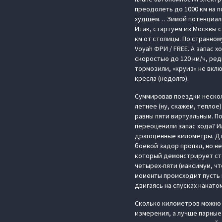
преодолеть до 1000 км на 
худшем… Зимой потенциаль
Итак, стартуем из Москвы с
км от столицы. По странном
Voyah ФРИ / FREE. А запас 
скоростью до 120 км/ч, ре
тормозили, «круиз» не вкл
кресла (недолго).
Суммировав поездки нескол
летнее (ну, скажем, тепло
равны пяти виртуальным. П
переоценили запас хода? И
драгоценные километры. Дл
боевой задор пропал, но н
который демонстрирует сте
четырех-пяти (максимум, чт
моменты происходит пусть 
двигаясь на спусках накато
Сколько километров можно 
измерения, а лучше парные