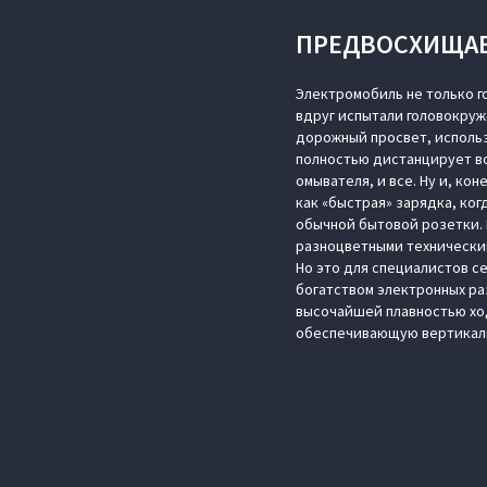
ПРЕДВОСХИЩА
Электромобиль не только г
вдруг испытали головокруж
дорожный просвет, использ
полностью дистанцирует во
омывателя, и все. Ну и, ко
как «быстрая» зарядка, ког
обычной бытовой розетки. П
разноцветными техническим
Но это для специалистов с
богатством электронных ра
высочайшей плавностью ход
обеспечивающую вертикаль