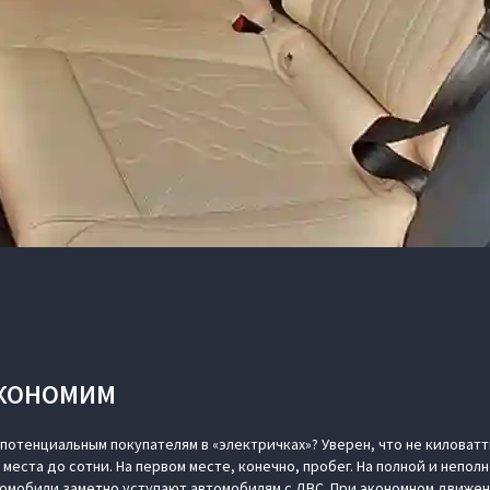
ЭКОНОМИМ
 потенциальным покупателям в «электричках»? Уверен, что не киловат
с места до сотни. На первом месте, конечно, пробег. На полной и непол
омобили заметно уступают автомобилям с ДВС. При экономном движен