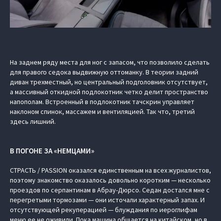
На заднем ряду места для ног с запасом, что позволило сделать
для правого седока выдвижную оттоманку. В теории задний
диван трехместный, но центральный подголовник отсутствует,
а массивный откидной подлокотник четко делит пространство
напополам. Встроенный в подлокотник тачскрин управляет
наклоном спинок, массажем и вентиляцией. Так что, третий
здесь лишний.
В ПОГОНЕ ЗА «НЕМЦАМИ»
СТРАСТЬ / PASSION оказался единственным на всех журналистов,
поэтому знакомство оказалось довольно коротким — несколько
проездов по серпантинам в Абрау-Дюрсо. Седан достался мне с
перегретыми тормозами — они источали характерный запах. И
отсутствующей рекуперацией — блуждания по иероглифам
меню ее не оживили. Пока машина общается на китайском, но в