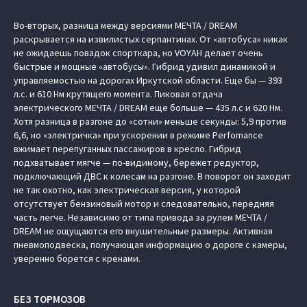
Во-вторых, разница между версиями МЕЧТА / DREAM
раскрывается на извилистых серпантинах. От «автобуса» никак
не ожидаешь повадок спорткара, но VOYAH делает очень
быстрые и мощные «автобусы». Гибрид удивил динамикой и
управляемостью на дорогах Иркутской области. Еще бы — 393
л.с. и 610 Нм крутящего момента. Пиковая отдача
электрического МЕЧТА / DREAM еще больше — 435 л.с и 620 Нм.
Хотя разница в разгоне до «сотни» меньше секунды: 5,9 против
6,6, но «электричка» при ускорении в режиме Perfomance
вжимает перепуганных пассажиров в кресло. Гибрид
подхватывает мягче — по-видимому, бережет редуктор,
подключающий ДВС к колесам на разгоне. В поворот он заходит
не так охотно, как электрическая версия, у которой
отсутствует бензиновый мотор и следовательно, передняя
часть легче. Независимо от типа привода за рулем МЕЧТА /
DREAM не ощущаются его внушительные размеры. Активная
пневмоподвеска, получающая информацию о дороге с камеры,
уверенно борется с кренами.
БЕЗ ТОРМОЗОВ