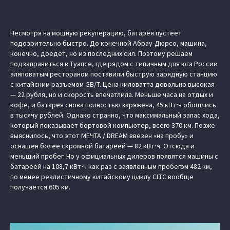
Несмотря на мощную рекуперацию, батарея пустеет
подозрительно быстро. До конечной Абрау-Дюрсо, машина,
конечно, доедет, но из последних сил. Поэтому решаем
подзаправиться в Туапсе, где рядом с типичным для юга России
аляповатым рестораном поставили быструю зарядную станцию
с китайским разъемом GB/T. Цена киловатта довольно высокая
— 22 рубля, но и скорость впечатлила. Меньше часа на отдых и
кофе, и батарея снова полностью заряжена, 45 кВт⋅ч обошлись
в тысячу рублей. Однако странно, что максимальный запас хода,
который показывает бортовой компьютер, всего 370 км. Позже
выяснилось, что этот МЕЧТА / DREAM ввезен «на пробу» и
оснащен более скромной батареей — 82 кВт⋅ч. Отсюда и
меньший пробег. Но у официальных дилеров появятся машины с
батареей на 108,7 кВт⋅ч как раз с заявленным пробегом 482 км,
по менее реалистичному китайскому циклу CLTC вообще
получается 605 км.