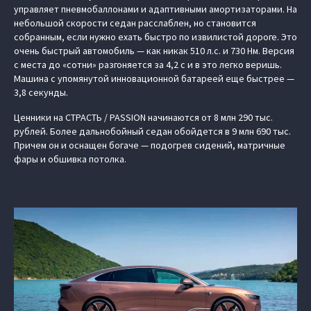
управляет пневмобаллонами и адаптивными амортизаторами. На
небольшой скорости седан расслаблен, но становится
собранным, если нужно ехать быстро по извилистой дороге. Это
очень быстрый автомобиль — как никак 510 л.с. и 730 Нм. Версия
с места до «сотни» разгоняется за 4,2 с и в это легко веришь.
Машина с упомянутой инновационной батареей еще быстрее —
3,8 секунды.
Ценники на СТРАСТЬ / PASSION начинаются от 8 млн 290 тыс.
рублей. Более дальнобойный седан обойдется в 9 млн 690 тыс.
Причем он и оснащен богаче — подогрев сидений, матричные
фары и обшивка потолка.