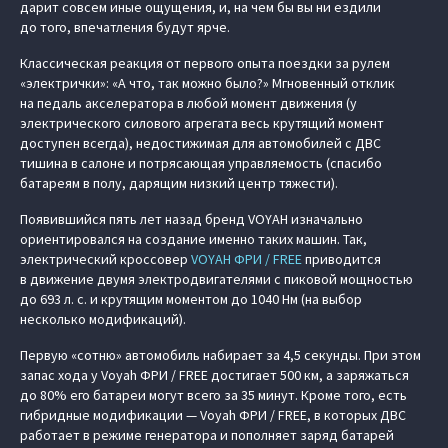
дарит совсем иные ощущения, и, на чем бы вы ни ездили
до того, впечатления будут ярче.
Классическая реакция от первого опыта поездки за рулем
«электрички»: «А что, так можно было?» Мгновенный отклик
на педаль акселератора в любой момент движения (у
электрического силового агрегата весь крутящий момент
доступен всегда), недостижимая для автомобилей с ДВС
тишина в салоне и потрясающая управляемость (спасибо
батареям в полу, дарящим низкий центр тяжести).
Появившийся пять лет назад бренд VOYAH изначально
ориентировался на создание именно таких машин. Так,
электрический кроссовер
VOYAH ФРИ / FREE
приводится
в движение двумя электродвигателями с пиковой мощностью
до 693 л. с. и крутящим моментом до 1040 Нм (на выбор
несколько модификаций).
Первую «сотню» автомобиль набирает за 4,5 секунды. При этом
запас хода у Voyah ФРИ / FREE достигает 500 км, а заряжаться
до 80% его батареи могут всего за 35 минут. Кроме того, есть
гибридные модификации — Voyah ФРИ / FREE, в которых ДВС
работает в режиме генератора и пополняет заряд батарей