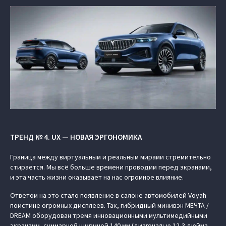
ТРЕНД № 4. UX — НОВАЯ ЭРГОНОМИКА
Граница между виртуальным и реальным мирами стремительно
стирается. Мы всё больше времени проводим перед экранами,
и эта часть жизни оказывает на нас огромное влияние.
Ответом на это стало появление в салоне автомобилей Voyah
поистине огромных дисплеев. Так, гибридный минивэн МЕЧТА /
DREAM оборудован тремя инновационными мультимедийными
экранами, суммарной шириной 140 мм (диагональю 12,3 дюйма