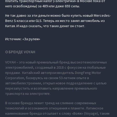
платить транспортный налог («электрички» в Москве пока от
него освобождены) за 489 или даже 693 силы.
Не так давно за эти деньги можно было купить новый Mercedes-
Benz S-класса или GLS. Теперь их место занял автомобиль из
Китая. И надо сказать, что таких денег он стоит.
Источник: «За рулем»
О БРЕНДЕ VOYAH
VOYAH – это новый премиальный бренд высокотехнологичных
электромобилей, созданный в 2018 с фокусом на глобальные
продажи. Китайский автопроизводитель DongFeng Motor
Corporation, базируясь на своем 53-летнем опыте в
автомобилестроении, открыл новое подразделение с целью
перезапустить и возглавить направление премиального
транспорта на электротяге.
В основе бренда лежит тренд на слияние современных
технологий и осознанного отношения к планете. Латинское
наименование бренда отсылает к слову «Вояж» (Voyage), таким