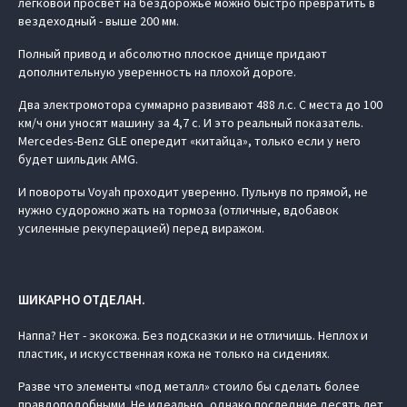
легковой просвет на бездорожье можно быстро превратить в
вездеходный - выше 200 мм.
Полный привод и абсолютно плоское днище придают
дополнительную уверенность на плохой дороге.
Два электромотора суммарно развивают 488 л.с. С места до 100
км/ч они уносят машину за 4,7 с. И это реальный показатель.
Mercedes-Benz GLE опередит «китайца», только если у него
будет шильдик AMG.
И повороты Voyah проходит уверенно. Пульнув по прямой, не
нужно судорожно жать на тормоза (отличные, вдобавок
усиленные рекуперацией) перед виражом.
ШИКАРНО ОТДЕЛАН.
Наппа? Нет - экокожа. Без подсказки и не отличишь. Неплох и
пластик, и искусственная кожа не только на сидениях.
Разве что элементы «под металл» стоило бы сделать более
правдоподобными. Не идеально, однако последние десять лет