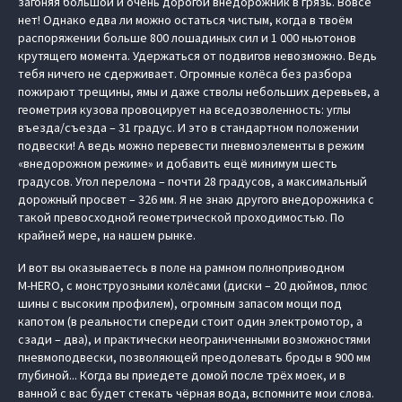
загоняя большой и очень дорогой внедорожник в грязь. Вовсе
нет! Однако едва ли можно остаться чистым, когда в твоём
распоряжении больше 800 лошадиных сил и 1 000 ньютонов
крутящего момента. Удержаться от подвигов невозможно. Ведь
тебя ничего не сдерживает. Огромные колёса без разбора
пожирают трещины, ямы и даже стволы небольших деревьев, а
геометрия кузова провоцирует на вседозволенность: углы
въезда/съезда – 31 градус. И это в стандартном положении
подвески! А ведь можно перевести пневмоэлементы в режим
«внедорожном режиме» и добавить ещё минимум шесть
градусов. Угол перелома – почти 28 градусов, а максимальный
дорожный просвет – 326 мм. Я не знаю другого внедорожника с
такой превосходной геометрической проходимостью. По
крайней мере, на нашем рынке.
И вот вы оказываетесь в поле на рамном полноприводном
M‑HERO, с монструозными колёсами (диски – 20 дюймов, плюс
шины с высоким профилем), огромным запасом мощи под
капотом (в реальности спереди стоит один электромотор, а
сзади – два), и практически неограниченными возможностями
пневмоподвески, позволяющей преодолевать броды в 900 мм
глубиной... Когда вы приедете домой после трёх моек, и в
ванной с вас будет стекать чёрная вода, вспомните мои слова.