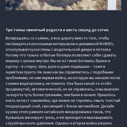
Три тонны свинячьей радости и шесть секунд до сотни.
Возвращаясь со съёмок, я всю дорогу вместо того, чтобы
наслаждаться роскошным интерьером и динамикой M‑HERO,
отколупывал куски глины с водительской двери и потолка.
Потому что только отбитые блогеры позволяют себе сдавать
машину с грязью внутри. Мы не из таких! Ботинки, брюки и
куртку – в стирку. Шея, руки и даже подмышки – тоже в
ошмётках грунта. Не знаю как вы справляетесь с подобными
проблемами, но нам первая мойка, на которую мы заехали после
съёмки видеоролика, не помогла. Она была какой-то особо
продвинутой, автоматической, но не справилась, и мы выехали
за ворота чуть более грязными, чем были в начале. Пришлось
ехать на пост самомойки, где можно не торопясь смыть толстый
плодородный слой, свисающий с боков автомобиля. Дизайн
кузова этого рамного китайского внедорожника таков, что
буквально маскирует грязь, и её приходится выковыривать
струёй высокого давления. Однако и вторая мойка решила