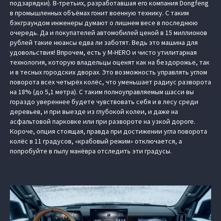
подзарядки). В-третьих, разработавшая его компания Dongfeng
в промышленных объёмах гонит военную технику. С таким
бэкграундом инженеры думают о лишнем весе в последнюю
очередь. Да и покупателей автомобилей ценой в 15 миллионов
рублей такие нюансы едва ли заботят. Ведь это машина для
удовольствия! Впрочем, есть у M‑HERO и чисто утилитарная
технология, которую владельцы оценят как на бездорожье, так
и в тесных городских дворах. Это возможность управлять углом
поворота всех четырёх колёс, что уменьшает радиус разворота
на 18% (до 5,1 метра). С таким полноуправляемым шасси вы
гораздо увереннее будете чувствовать себя и в лесу среди
деревьев, и при выезде из глубокой колеи, и даже на
асфальтовой парковке или при развороте на узкой дороге.
Короче, опция стоящая, правда при достижении угла поворота
колёс в 11 градусов, «крабовый режим» отключается, а
попробуйте в пылу манёвра отследить эти градусы.