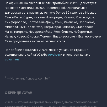
На официально ввезенные электромобили VOYAH действует
гарантия 5 лет (или 100 000 километров). Официальная
дилерская сеть насчитывает уже более 30 салонов в Москве,
Санкт-Петербурге, Нижнем Новгороде, Казани, Краснодаре,
Симферополе, Ростове-на-Дону, Сочи, Ижевске, Воронеже,
Минеральных Водах, Уфе, Твери, Красноярске, Ставрополе,
Магнитогорске, Новороссийске, Челябинске, Набережных
Челнах, Новосибирске, Тюмени, Владивостоке и Екатеринбурге.
Сеть продолжает активно расширяться.
Подробнее о моделях VOYAH можно узнать на странице
официального сайта VOYAH:
voyah.ru
и в телеграм-канале
voyah_rus
.
1
— Источник: "cnbeta.com.tw"
О БРЕНДЕ VOYAH
VOYAH – это новый премиальный бренд высокотехнологичных
электромобилей, созданный в 2018 с фокусом на глобальные