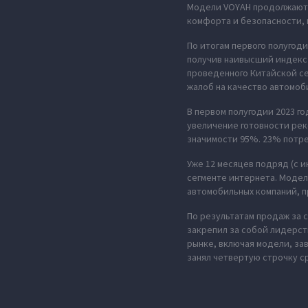
Модели VOYAH продолжают 
комфорта и безопасности,
По итогам первого полугод
получив наивысший индекс 
проведенного Китайской с
жалоб на качество автомоби
В первом полугодии 2023 г
увеличение готовности рек
значимости 95%. 23% потр
Уже 12 месяцев подряд (с 
сегменте интернета. Моде
автомобильных компаний, п
По результатам продаж за с
закрепил за собой лидерст
рынке, включая модели, за
занял четвертую строчку с