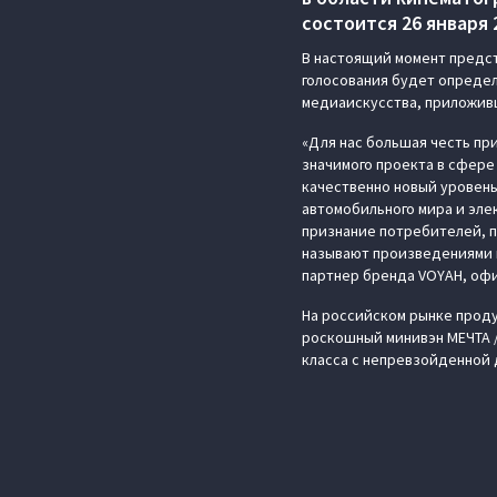
состоится 26 января
В настоящий момент предста
голосования будет определ
медиаискусства, приложивш
«Для нас большая честь пр
значимого проекта в сфере
качественно новый уровен
автомобильного мира и эле
признание потребителей, п
называют произведениями 
партнер бренда VOYAH, оф
На российском рынке проду
роскошный минивэн МЕЧТА 
класса с непревзойденной 