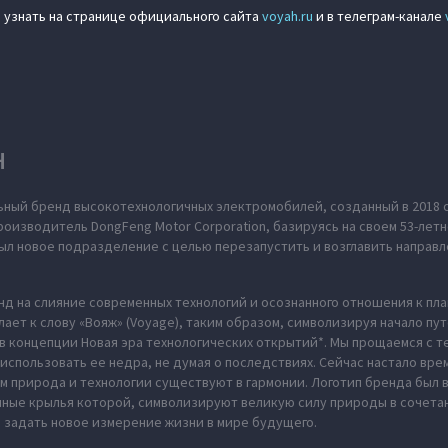
 узнать на странице официального сайта
voyah.ru
и в телеграм-канале
H
ьный бренд высокотехнологичных электромобилей, созданный в 2018 
оизводитель DongFeng Motor Corporation, базируясь на своем 53-летн
л новое подразделение с целью перезапустить и возглавить направл
нд на слияние современных технологий и осознанного отношения к пл
ает к слову «Вояж» (Voyage), таким образом, символизируя начало пу
в концепции Новая эра технологических открытий*. Мы прощаемся с те
использовать ее недра, не думая о последствиях. Сейчас настало вре
м природа и технологии существуют в гармонии. Логотип бренда был
нные крылья которой, символизируют великую силу природы в сочета
 задать новое измерение жизни в мире будущего.