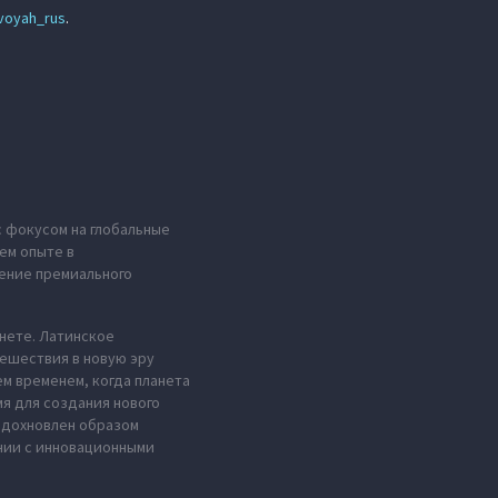
voyah_rus
.
с фокусом на глобальные
ем опыте в
ение премиального
анете. Латинское
тешествия в новую эру
м временем, когда планета
мя для создания нового
 вдохновлен образом
нии с инновационными