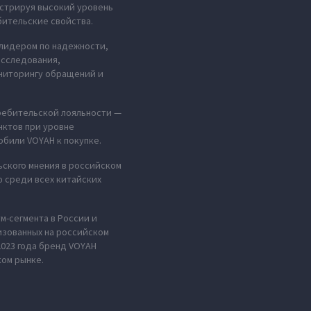
стрируя высокий уровень
ительские свойства.
 лидером по надежности,
исследования,
ниторингу обращений и
требительской лояльности —
нктов при уровне
били VOYAH к покупке.
ьского мнения в российском
 среди всех китайских
м-сегмента в России и
изованных на российском
2023 года бренд VOYAH
ком рынке.