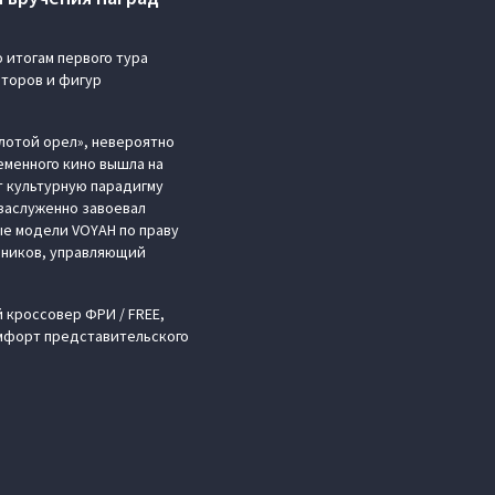
 итогам первого тура
второв и фигур
олотой орел», невероятно
еменного кино вышла на
 культурную парадигму
 заслуженно завоевал
ые модели VOYAH по праву
зников, управляющий
 кроссовер ФРИ / FREE,
омфорт представительского