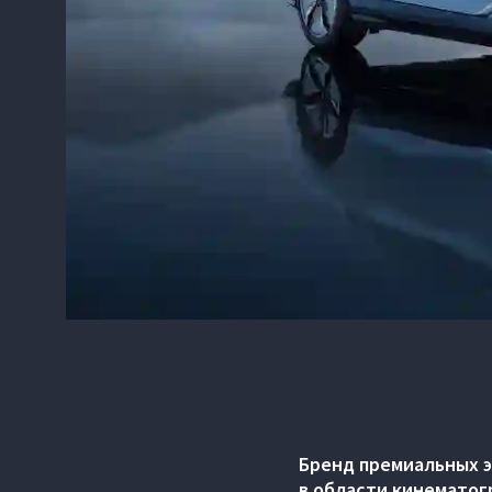
Бренд премиальных 
в области кинематог