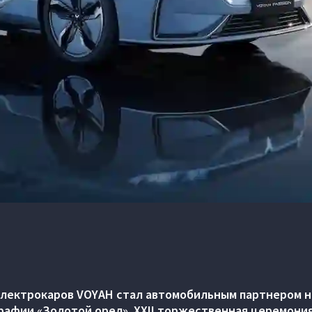
электрокаров VOYAH стал автомобильным партнером 
рафии «Золотой орел». XXII торжественная церемония