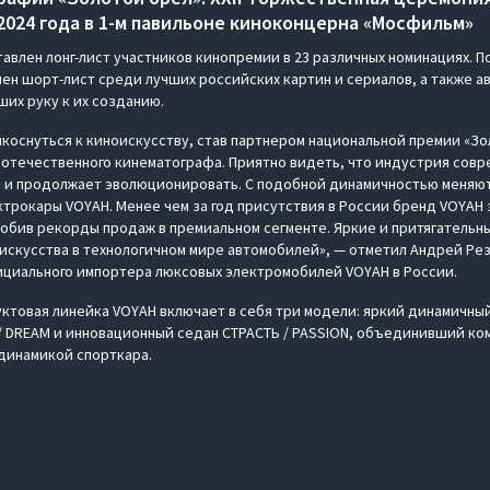
 2024 года в 1-м павильоне киноконцерна «Мосфильм»
влен лонг-лист участников кинопремии в 23 различных номинациях. По
ен шорт-лист среди лучших российских картин и сериалов, а также а
их руку к их созданию.
икоснуться к киноискусству, став партнером национальной премии «З
 отечественного кинематографа. Приятно видеть, что индустрия совр
ь и продолжает эволюционировать. С подобной динамичностью меняют
ктрокары VOYAH. Менее чем за год присутствия в России бренд VOYAH
обив рекорды продаж в премиальном сегменте. Яркие и притягательн
искусства в технологичном мире автомобилей», — отметил Андрей Ре
ициального импортера люксовых электромобилей VOYAH в России.
ктовая линейка VOYAH включает в себя три модели: яркий динамичный
/ DREAM и инновационный седан СТРАСТЬ / PASSION, объединивший к
динамикой спорткара.