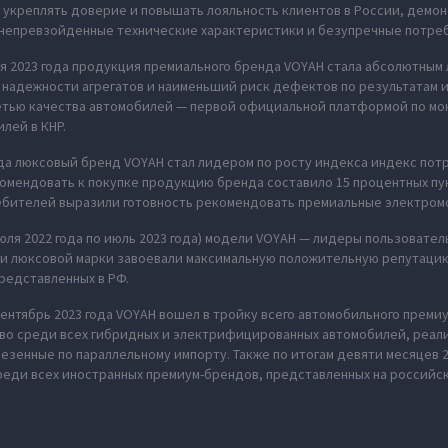
укреплять доверие и повышать лояльность клиентов в России, демон
 непревзойденные технические характеристики и безупречные потреб
ия 2023 года продукция премиального бренда VOYAH стала абсолютным
надежности агрегатов и наименьший риск дефектов по результатам 
етью качества автомобилей — первой официальной платформой по мо
лей в КНР.
ода люксовый бренд VOYAH стал лидером по росту индекса индекс по
омендовать к покупке продукцию бренда составило 15 процентных пу
ебителей выразили готовность рекомендовать премиальные электромо
июля 2022 года по июль 2023 года) модели VOYAH — лидеры пользовател
ли люксовой марки завоевали максимальную положительную репутацию
редставленных в РФ.
ентябрь 2023 года VOYAH вошел в тройку всего автомобильного премиу
во среди всех гибридных и электрифицированных автомобилей, реал
везенные по параллельному импорту. Также по итогам девяти месяцев 
реди всех иностранных премиум-брендов, представленных на российс