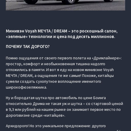
Минивэн Voyah МЕЧТА / DREAM – это роскошный салон,
«зеленые» технологии и цена под десять миллионов.
ПОЧЕМУ ТАК ДОРОГО?
Помню ощущения от своего первого полета на «Дримлайнере»:
простор, комфорт и необыкновенная тишина надолго
отложились в памяти. И вот я еду на новом минивэне Voyah
МЕЧТА / DREAM, а ощущения те же самые! Похоже, китайцы
сумели создать сухопутное воплощение именитого
широкофюзеляжника.
Ну и бородатая шутка про автомобиль по цене Боинга
относительно Дрима не такая уж и шутка – со стартовой ценой
в 9,3 млн рублей на нашем рынке он занимает первое место по
дороговизне среди «китайцев».
Архидорого! Но это уникальное предложение: другого