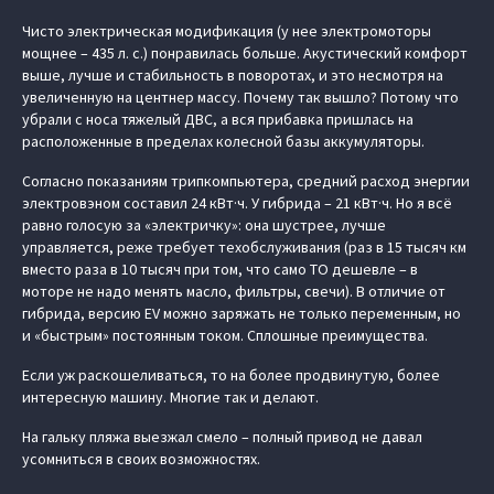
Чисто электрическая модификация (у нее электромоторы
мощнее – 435 л. с.) понравилась больше. Акустический комфорт
выше, лучше и стабильность в поворотах, и это несмотря на
увеличенную на центнер массу. Почему так вышло? Потому что
убрали с носа тяжелый ДВС, а вся прибавка пришлась на
расположенные в пределах колесной базы аккумуляторы.
Согласно показаниям трипкомпьютера, средний расход энергии
электровэном составил 24 кВт·ч. У гибрида – 21 кВт·ч. Но я всё
равно голосую за «электричку»: она шустрее, лучше
управляется, реже требует техобслуживания (раз в 15 тысяч км
вместо раза в 10 тысяч при том, что само ТО дешевле – в
моторе не надо менять масло, фильтры, свечи). В отличие от
гибрида, версию EV можно заряжать не только переменным, но
и «быстрым» постоянным током. Сплошные преимущества.
Если уж раскошеливаться, то на более продвинутую, более
интересную машину. Многие так и делают.
На гальку пляжа выезжал смело – полный привод не давал
усомниться в своих возможностях.