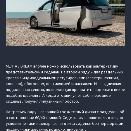
МЕЧТА / DREAM вполне можно использовать как альтернативу
представительским седанам. На втором ряду – два раздельных
кресла с индивидуальными регулировками (электрическими,
конечно), обогревом, вентиляцией и массажем. И – выдвижная
подколенная секция, позволяющая превратить сиденье в некое
подобие шезлонга. А когда отодвинул от себя переднее
сиденье, получил лимузинный простор.
На третьем ряду – сплошной трехместный диван с разделенной
в соотношении 60/40 спинкой. Сидеть там вполне вольготно, но
условия не такие шикарные: отделка сиденья без перфорации,
подоконники жесткие, подлокотников нет.