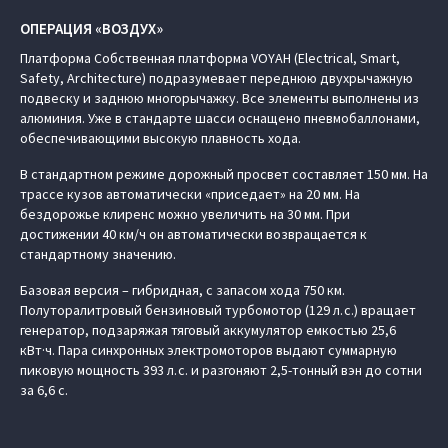
ОПЕРАЦИЯ «ВОЗДУХ»
Платформа Cобственная платформа VOYAH (Electrical, Smart,
Safety, Architecture) подразумевает переднюю двухрычажную
подвеску и заднюю многорычажку. Все элементы выполнены из
алюминия. Уже в стандарте шасси оснащено пневмобаллонами,
обеспечивающими высокую плавность хода.
В стандартном режиме дорожный просвет составляет 150 мм. На
трассе кузов автоматически «приседает» на 20 мм. На
бездорожье клиренс можно увеличить на 30 мм. При
достижении 40 км/ч он автоматически возвращается к
стандартному значению.
Базовая версия – гибридная, с запасом хода 750 км.
Полуторалитровый бензиновый турбомотор (129 л. с.) вращает
генератор, подзаряжая тяговый аккумулятор емкостью 25,6
кВт·ч. Пара синхронных электромоторов выдают суммарную
пиковую мощность 393 л. с. и разгоняют 2,5‑тонный вэн до сотни
за 6,6 с.